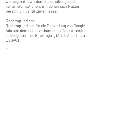
weitergeleitet wurden. Sie erhalten jedoch
keine Informationen, mit denen sich Nutzer
persönlich identifizieren lassen.
Rechtsgrundlage
Rechtsgrundlage für die Einbindung von Google
Ads und dem damit verbundenen Datentransfer
zu Google ist Ihre Einwilligung (Art. 6 Abs. 1 lit. a
DSGVO).
Empfänger
Bei jedem Besuch unsere Webseite werden
personenbezogene Daten, einschließlich Ihrer
IP-Adresse an Google in die USA übertragen.
Diese personenbezogenen Daten werden durch
Google gespeichert. Google gibt diese über das
technische Verfahren erhobenen
personenbezogenen Daten unter Umständen
an Dritte weiter.
Unser Unternehmen enthält keine
Informationen von Google, mittels derer die
betroffene Person identifiziert werden könnte.
Speicherdauer
Diese Cookies verlieren nach 30 Tagen ihre
Gültigkeit und dienen nicht der persönlichen
Identifizierung.