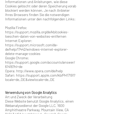
Informationen und Anleitungen, wie diese
Cookies gelöscht oder deren Speicherung vorab
blockiert werden können. Je nach Anbieter
Ihres Browsers finden Sie die notwendigen
Informationen unter den nachfolgenden Links:
Mozilla Firefox:
https://support.mozilla.org/de/kb/cookies-
loeschen-daten-von-websites-entfernen
Internet Explorer:
https://support.microsoft.com/de-
de/help/17442/windows-internet-explorer-
delete-manage-cookies
Google Chrome:
https://support.google.com/accounts/answer/
61416?hl=de
Opera: http://www.opera.com/de/help
Safari: https://support.apple.com/kb/PH17191?
locale=de_DE&viewlocale=de_DE
Verwendung von Google Analytics
Art und Zweck der Verarbeitung
Diese Website benutzt Google Analytics, einen
Webanalysedienst der Google LLC, 1600
Amphitheatre Parkway, Mountain View, CA