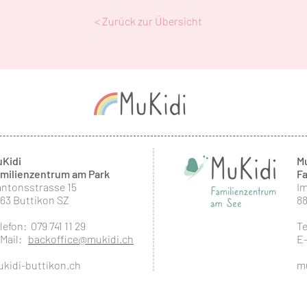
< Zurück zur Übersicht
Kidi
M
milienzentrum am Park
F
ntonsstrasse 15
Im
63 Buttikon SZ
8
lefon: 079 741 11 29
Te
-Mail:
backoffice@mukidi.ch
E
kidi-buttikon.ch
m