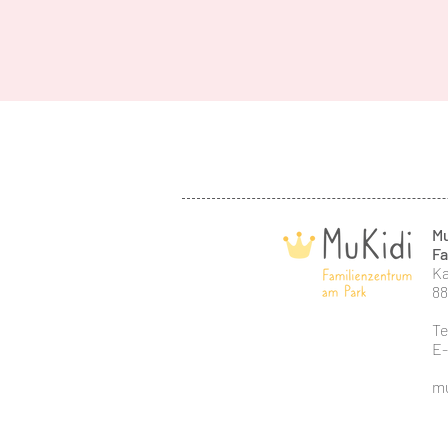
Mu
Fa
Ka
88
Te
E
mu