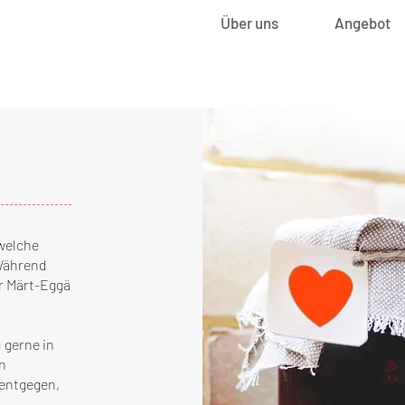
Über uns
Angebot
welche
 Während
er Märt-Eggä
 gerne in
n
entgegen,