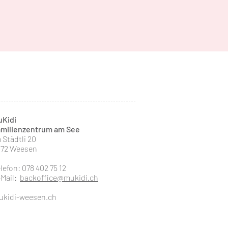
uKidi
amilienzentrum am See
 Städtli 20
872 Weesen
lefon: 078 402 75 12
-Mail:
backoffice@mukidi.ch
ukidi-weesen.ch