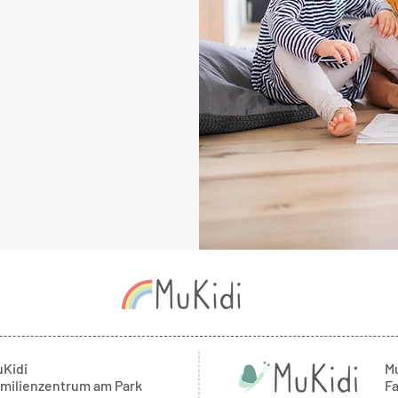
Kidi
M
milienzentrum am Park
F