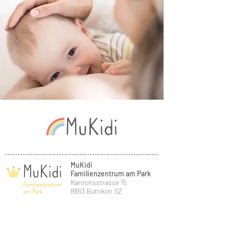
MuKidi
Familienzentrum am Park
Kantonsstrasse 15
8863 Buttikon SZ
Telefon: 079 741 11 29
E-Mail:
backoffice@mukidi.ch